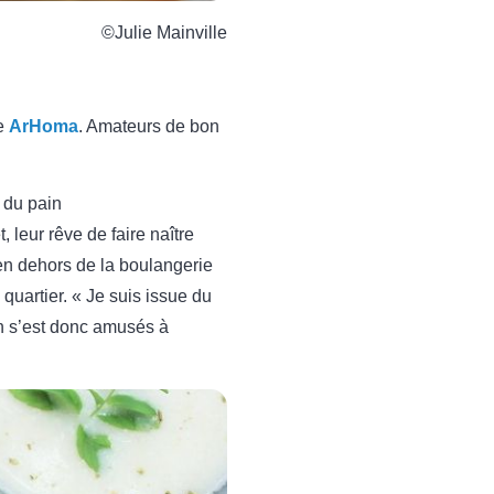
©Julie Mainville
ie
ArHoma
. Amateurs de bon
s du pain
, leur rêve de faire naître
n dehors de la boulangerie
uartier. « Je suis issue du
On s’est donc amusés à