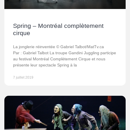
Spring – Montréal complètement
cirque
La jonglerie réinventée © Gabriel Talbot/MatTv.ca
Par : Gabriel Talbot La troupe Gandini Juggling participe
au festival Montréal Complètement Cirque et nous
présente leur spectacle Spring à la
7 juillet 2019