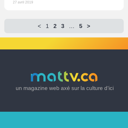
27 avril 2019
<
1
2
3
…
5
>
un magazine web axé sur la culture d’ici