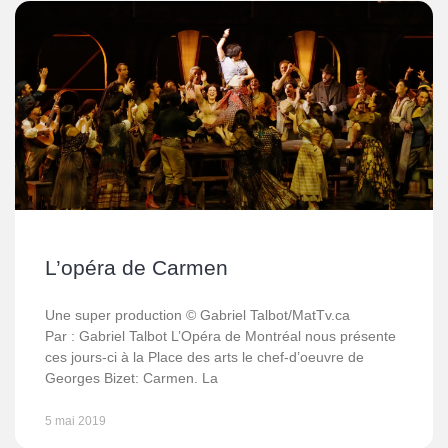
L’opéra de Carmen
Une super production © Gabriel Talbot/MatTv.ca
Par : Gabriel Talbot L’Opéra de Montréal nous présente
ces jours-ci à la Place des arts le chef-d’oeuvre de
Georges Bizet: Carmen. La
5 mai 2019