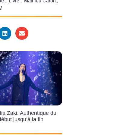
te
,
Livre
,
Mathieu Caron
,
 M
ia Zaki: Authentique du
début jusqu’à la fin