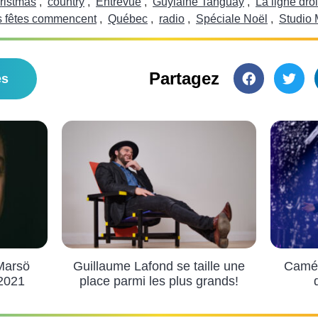
ristmas
,
country
,
Entrevue
,
Guylaine Tanguay
,
La ligne droi
s fêtes commencent
,
Québec
,
radio
,
Spéciale Noël
,
Studio
Partagez
es
Marsö
Guillaume Lafond se taille une
Camél
2021
place parmi les plus grands!