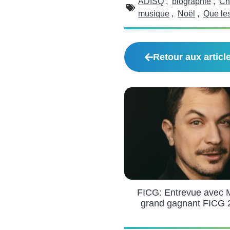
ADISQ
,
biographie
,
Ch
musique
,
Noël
,
Que le
Retour aux articl
FICG: Entrevue avec 
grand gagnant FICG 