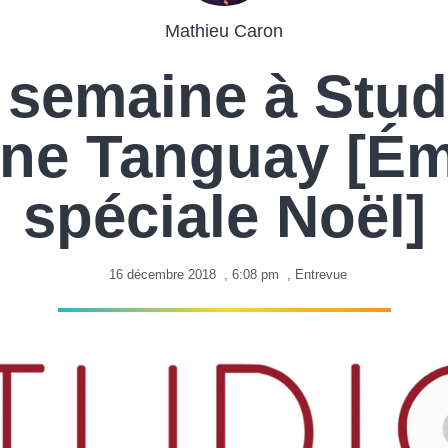
Mathieu Caron
 semaine à Stud
ine Tanguay [Ém
spéciale Noël]
16 décembre 2018
,
6:08 pm
,
Entrevue