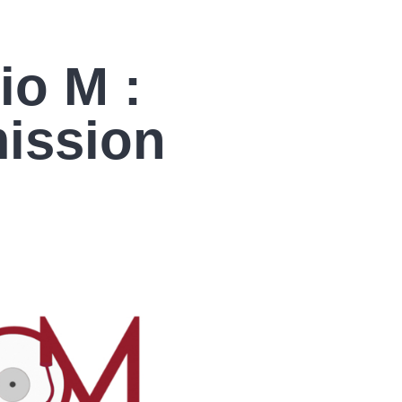
io M :
ission