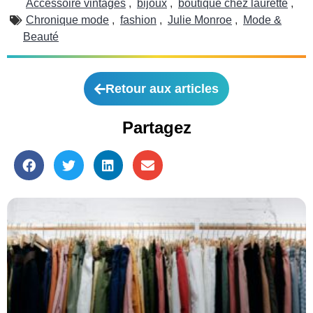
Accessoire vintages
,
bijoux
,
boutique chez laurette
,
Chronique mode
,
fashion
,
Julie Monroe
,
Mode &
Beauté
Retour aux articles
Partagez