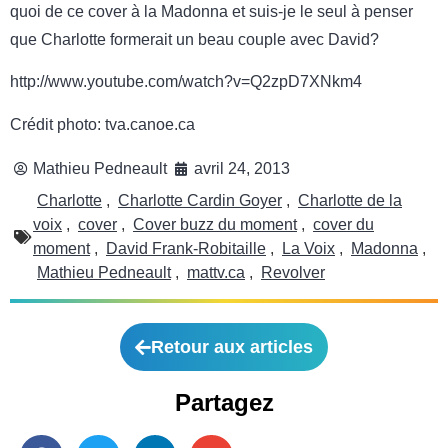
quoi de ce cover à la Madonna et suis-je le seul à penser
que Charlotte formerait un beau couple avec David?
http://www.youtube.com/watch?v=Q2zpD7XNkm4
Crédit photo: tva.canoe.ca
Mathieu Pedneault
avril 24, 2013
Charlotte
,
Charlotte Cardin Goyer
,
Charlotte de la
voix
,
cover
,
Cover buzz du moment
,
cover du
moment
,
David Frank-Robitaille
,
La Voix
,
Madonna
,
Mathieu Pedneault
,
mattv.ca
,
Revolver
Retour aux articles
Partagez