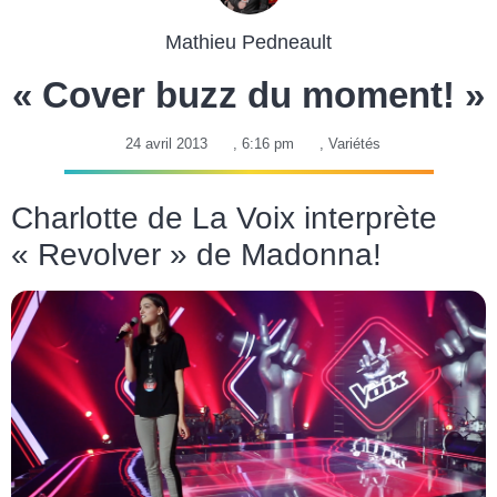
Mathieu Pedneault
« Cover buzz du moment! »
24 avril 2013
,
6:16 pm
,
Variétés
Charlotte de La Voix interprète
« Revolver » de Madonna!