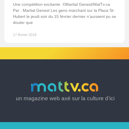
Une compétition excitante ©Martial Genest/MatTv.ca
Par : Martial Genest Les gens marchant sur la Plaza St-
Hubert le jeudi soir du 15 février dernier n’auraient pu se
douter que
17 février 2018
un magazine web axé sur la culture d’ici