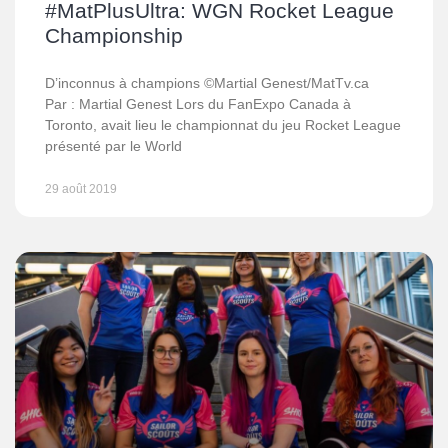
#MatPlusUltra: WGN Rocket League
Championship
D’inconnus à champions ©Martial Genest/MatTv.ca
Par : Martial Genest Lors du FanExpo Canada à
Toronto, avait lieu le championnat du jeu Rocket League
présenté par le World
29 août 2019