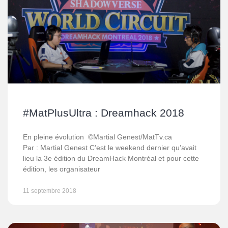
#MatPlusUltra : Dreamhack 2018
En pleine évolution ©Martial Genest/MatTv.ca
Par : Martial Genest C’est le weekend dernier qu’avait
lieu la 3e édition du DreamHack Montréal et pour cette
édition, les organisateur
11 septembre 2018