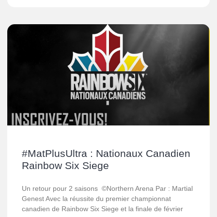
#MatPlusUltra : Nationaux Canadien
Rainbow Six Siege
Un retour pour 2 saisons ©Northern Arena Par : Martial
Genest Avec la réussite du premier championnat
canadien de Rainbow Six Siege et la finale de février