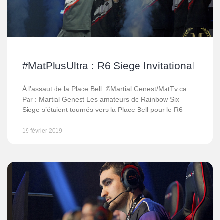
#MatPlusUltra : R6 Siege Invitational
À l’assaut de la Place Bell ©Martial Genest/MatTv.ca
Par : Martial Genest Les amateurs de Rainbow Six
Siege s’étaient tournés vers la Place Bell pour le R6
19 février 2019