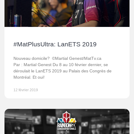
#MatPlusUltra: LanETS 2019
Nouveau domicile? ©Martial Genest/MatTv.ca
Par : Martial Genest Du 8 au 10 février dernier, se
déroulait le LanETS 2019 au Palais des Congrès de
Montréal. Et oui!
12 février 2019