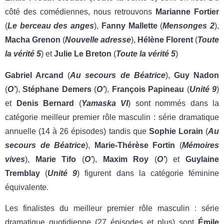
côté des comédiennes, nous retrouvons
Marianne Fortier
(
Le berceau des anges
),
Fanny Mallette
(
Mensonges 2
),
Macha Grenon
(
Nouvelle adresse
),
Hélène Florent
(
Toute
la
vérité 5
) et
Julie Le Breton
(
Toute la vérité 5
)
Gabriel Arcand
(
Au secours de Béatrice
),
Guy Nadon
(
O’
),
Stéphane Demers
(
O’
),
François
Papineau
(
Unité 9
)
et
Denis Bernard
(
Yamaska VI
) sont nommés dans la
catégorie meilleur premier rôle masculin : série dramatique
annuelle (14 à 26 épisodes) tandis que
Sophie Lorain
(
Au
secours de Béatrice
),
Marie-Thérèse Fortin
(
Mémoires
vives
),
Marie Tifo
(
O’
),
Maxim Roy
(
O’
) et
Guylaine
Tremblay
(
Unité 9
) figurent dans la catégorie féminine
équivalente.
Les finalistes du meilleur premier rôle masculin : série
dramatique quotidienne (27 épisodes et plus) sont
Émile