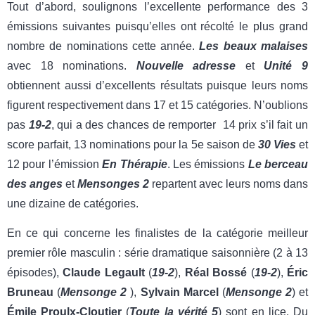
Tout d’abord, soulignons l’excellente performance des 3
émissions suivantes puisqu’elles ont récolté le plus grand
nombre de nominations cette année.
Les beaux malaises
avec 18 nominations.
Nouvelle adresse
et
Unité 9
obtiennent aussi d’excellents résultats puisque leurs noms
figurent respectivement dans 17 et 15 catégories. N’oublions
pas
19-2
, qui a des chances de remporter 14 prix s’il fait un
score parfait, 13 nominations pour la 5e saison de
30 Vies
et
12 pour l’émission
En Thérapie
. Les émissions
Le berceau
des anges
et
Mensonges 2
repartent avec leurs noms dans
une dizaine de catégories.
En ce qui concerne les finalistes de la catégorie meilleur
premier rôle masculin : série dramatique saisonnière (2 à 13
épisodes),
Claude Legault
(
19-2
),
Réal Bossé
(
19-2
),
Éric
Bruneau
(
Mensonge 2
),
Sylvain Marcel
(
Mensonge 2
) et
Émile Proulx-Cloutier
(
Toute la vérité
5
) sont en lice. Du