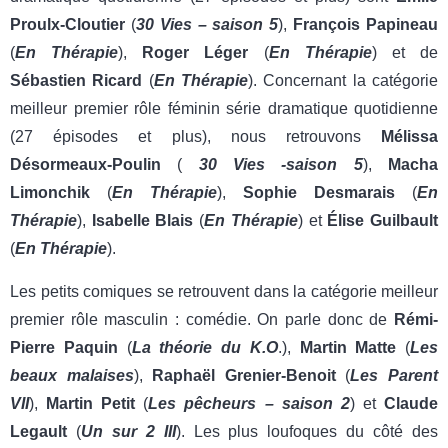
Proulx-Cloutier
(
30 Vies – saison 5
),
François Papineau
(
En Thérapie
),
Roger
Léger
(
En Thérapie
) et de
Sébastien Ricard
(
En Thérapie
). Concernant la catégorie
meilleur premier rôle féminin série dramatique quotidienne
(27 épisodes et plus), nous retrouvons
Mélissa
Désormeaux-Poulin
(
30 Vies -saison 5
),
Macha
Limonchik
(
En Thérapie
),
Sophie
Desmarais
(
En
Thérapie
),
Isabelle Blais
(
En Thérapie
) et
Élise Guilbault
(
En Thérapie
).
Les petits comiques se retrouvent dans la catégorie meilleur
premier rôle masculin : comédie. On parle donc de
Rémi-
Pierre Paquin
(
La théorie du K.O
.),
Martin Matte
(
Les
beaux malaises
),
Raphaël Grenier-Benoit
(
Les Parent
VII
),
Martin Petit
(
Les pêcheurs – saison 2
) et
Claude
Legault
(
Un sur 2 III
). Les plus loufoques du côté des