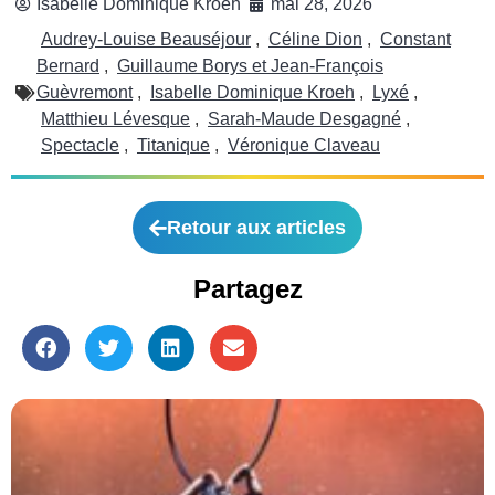
Isabelle Dominique Kroeh
mai 28, 2026
Audrey-Louise Beauséjour
,
Céline Dion
,
Constant
Bernard
,
Guillaume Borys et Jean-François
Guèvremont
,
Isabelle Dominique Kroeh
,
Lyxé
,
Matthieu Lévesque
,
Sarah-Maude Desgagné
,
Spectacle
,
Titanique
,
Véronique Claveau
Retour aux articles
Partagez