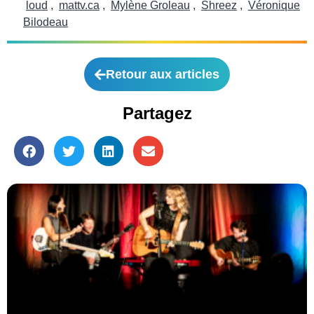
loud
,
mattv.ca
,
Mylène Groleau
,
Shreez
,
Véronique
Bilodeau
Retour aux articles
Partagez