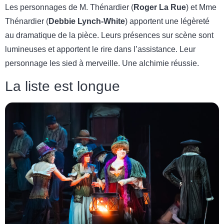
Les personnages de M. Thénardier (
Roger La Rue
) et Mme
Thénardier (
Debbie Lynch-White
) apportent une légèreté
au dramatique de la pièce. Leurs présences sur scène sont
lumineuses et apportent le rire dans l’assistance. Leur
personnage les sied à merveille. Une alchimie réussie.
La liste est longue