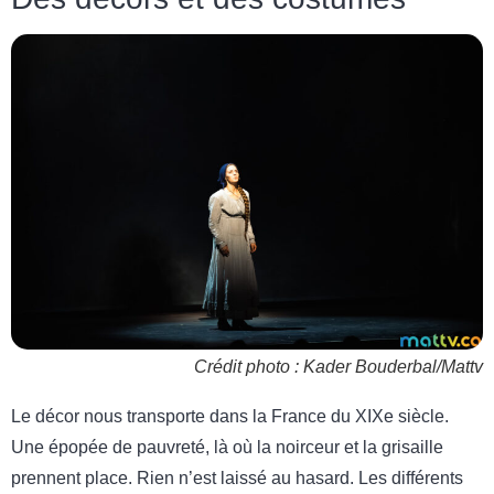
Crédit photo : Kader Bouderbal/Mattv
Le décor nous transporte dans la France du XIXe siècle.
Une épopée de pauvreté, là où la noirceur et la grisaille
prennent place. Rien n’est laissé au hasard. Les différents