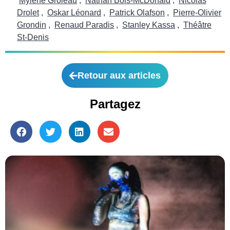
Mylène Groleau
,
Nathan Bois-McDonald
,
Nicolas
Drolet
,
Oskar Léonard
,
Patrick Olafson
,
Pierre-Olivier
Grondin
,
Renaud Paradis
,
Stanley Kassa
,
Théâtre
St-Denis
Retour aux articles
Partagez