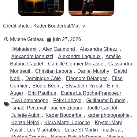
Crédit photo : Kader Bouderbal/MatTv
Mylène Groleau
juin 27, 2026
@bkadermtl
,
Alex Gaumond
,
Alexandra Ghezzi
,
Alexandre Iannuzzi
,
Alexandre Lagueux
,
Amélie
Baland-Capdet
,
Camille Cormier Morasse
,
Cassandra
Montreuil
,
Christian Laporte
,
Daniel Murphy
,
David
Noël
,
Dominique Côté
,
Éléonore Bélanger
,
Élise
Cormier
,
Élodie Bégin
,
Élysabeth Rivest
,
Émile
Auger
,
Eric Paulhus
,
Eudes La Roche-Francoeur
,
Eva Lamontagne
,
Félix Lahaye
,
Guillaume Dubois
,
Ismaël Perceval Faucher-Zitouni
,
Joëlle Lanctôt
,
Juliette Aubin
,
Kader Bouderbal
,
kader photographie
,
Kenza Nejmi
,
Klara Martel-Laroche
,
Krystel-Mary
Assaf
,
Les Misérables
,
Lucie St-Martin
,
mattv.ca
,