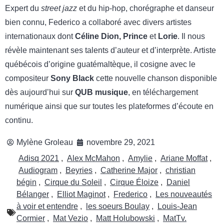
Expert du
street jazz
et du hip-hop, chorégraphe et danseur
bien connu, Federico a collaboré avec divers artistes
internationaux dont
Céline Dion, Prince
et
Lorie
. Il nous
révèle maintenant ses talents d’auteur et d’interprète. Artiste
québécois d’origine guatémaltèque, il cosigne avec le
compositeur
Sony Black
cette nouvelle chanson disponible
dès aujourd’hui sur
QUB musique
, en téléchargement
numérique ainsi que sur toutes les plateformes d’écoute en
continu.
Mylène Groleau
novembre 29, 2021
Adisq 2021
,
Alex McMahon
,
Amylie
,
Ariane Moffat
,
Audiogram
,
Beyries
,
Catherine Major
,
christian
bégin
,
Cirque du Soleil
,
Cirque Éloize
,
Daniel
Bélanger
,
Elliot Maginot
,
Frederico
,
Les nouveautés
à voir et entendre
,
les soeurs Boulay
,
Louis-Jean
Cormier
,
Mat Vezio
,
Matt Holubowski
,
MatTv.