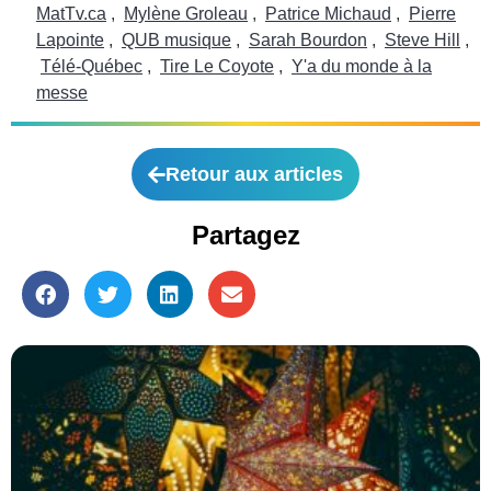
MatTv.ca
,
Mylène Groleau
,
Patrice Michaud
,
Pierre
Lapointe
,
QUB musique
,
Sarah Bourdon
,
Steve Hill
,
Télé-Québec
,
Tire Le Coyote
,
Y'a du monde à la
messe
Retour aux articles
Partagez