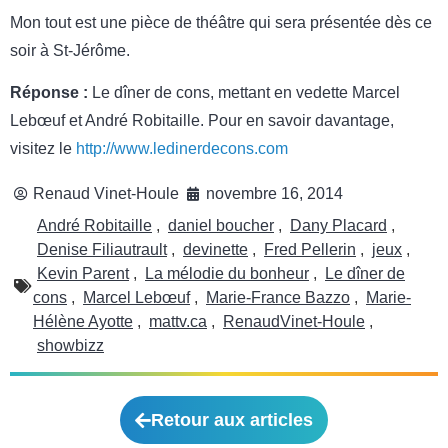
Mon tout est une pièce de théâtre qui sera présentée dès ce
soir à St-Jérôme.
Réponse :
Le dîner de cons, mettant en vedette Marcel
Lebœuf et André Robitaille. Pour en savoir davantage,
visitez le
http://www.ledinerdecons.com
Renaud Vinet-Houle
novembre 16, 2014
André Robitaille
,
daniel boucher
,
Dany Placard
,
Denise Filiautrault
,
devinette
,
Fred Pellerin
,
jeux
,
Kevin Parent
,
La mélodie du bonheur
,
Le dîner de
cons
,
Marcel Lebœuf
,
Marie-France Bazzo
,
Marie-
Hélène Ayotte
,
mattv.ca
,
RenaudVinet-Houle
,
showbizz
Retour aux articles