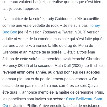
couteaux volaient bas) et j’ai réalisé que lorsque c’est bien
fait, je peux l’apprécier.
L’animatrice de la soirée, Lady Guidoune, a été accueillie
comme une vraie vedette de rock. « Je ne suis pas
Honey
Boo Boo
[de l’émission
Toddlers & Tiaras
, NDLR] version
adulte ni Annie de la comédie musicale qui s’est faite piquée
par une abeille », a ironisé la fille de drag de Mona de
Grenoble et animatrice de la soirée. C’était la troisième
édition de cette soirée : la première avait écorché Christine
Morency (2022) et la seconde, Math Duff (2023). Le Bitchfest
revenait enfin cette année, au grand bonheur des adeptes
d’amour piquant et du politiquement-pas-si-correct. « On
essaie de ne pas mettre fin à nos carrières ce soir. Ça va
être gras », annonce d’emblée la maître de cérémonie. Puis,
les panélistes sont invités sur scène :
Coco Belliveau
,
Sam
Cyr
et Justine Phillie. Arrive ensuite la pièce de résistance :