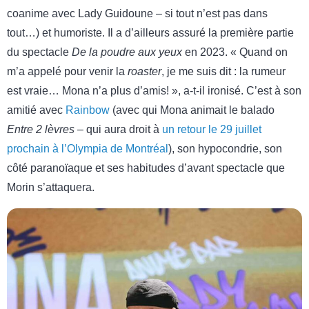
coanime avec Lady Guidoune – si tout n’est pas dans
tout…) et humoriste. Il a d’ailleurs assuré la première partie
du spectacle
De la poudre aux yeux
en 2023. « Quand on
m’a appelé pour venir la
roaster
, je me suis dit : la rumeur
est vraie… Mona n’a plus d’amis! », a-t-il ironisé. C’est à son
amitié avec
Rainbow
(avec qui Mona animait le balado
Entre 2 lèvres
– qui aura droit à
un retour le 29 juillet
prochain à l’Olympia de Montréal
), son hypocondrie, son
côté paranoïaque et ses habitudes d’avant spectacle que
Morin s’attaquera.