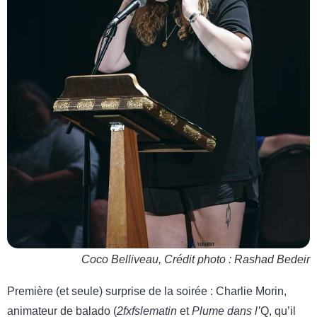
Coco Belliveau, Crédit photo : Rashad Bedeir
Première (et seule) surprise de la soirée : Charlie Morin,
animateur de balado (
2fxfslematin
et
Plume dans l’
Q, qu’il