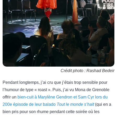
Crédit photo : Rashad Bedeir
Pendant longtemps, j’ai cru que j’étais trop sensible pour
l’humour de type « roast ». Puis, j’ai vu Mona de Grenoble
offrir un
bien-cuit à Marylène Gendron et Sam Cyr lors du
200e épisode de leur balado
Tout le monde s’haït
(qui en a
bien pris pour son rhume pendant cette soirée où les