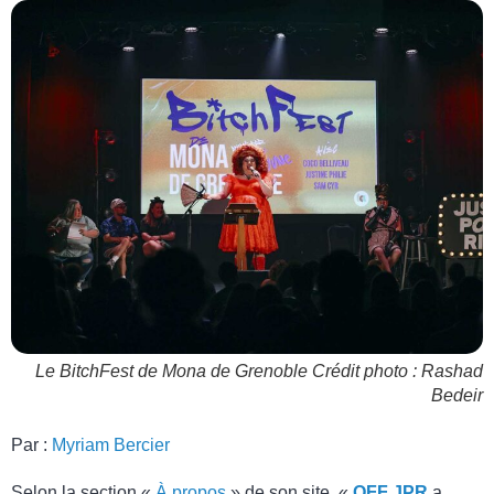
Le BitchFest de Mona de Grenoble Crédit photo : Rashad
Bedeir
Par :
Myriam Bercier
Selon la section «
À propos
» de son site, «
OFF JPR
a