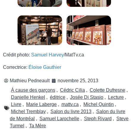
Crédit photo:
Samuel Harvey
/MatTv.ca
Correctrice:
Éloise Gauthier
Mathieu Pedneault
novembre 25, 2013
À cause des garçons
,
Cédric Cilia
,
Colette Dufresne
,
Danielle Henkel
,
éditrice
,
Josée Di Stasio
,
Lecture
,
Livre
,
Marie Laberge
,
mattv.ca
,
Michel Quintin
,
Michel Tremblay
,
Salon du livre 2013
,
Salon du livre
de Montréal
,
Samuel Larochelle
,
Steph Rivard
,
Steve
Turmel
,
Ta Mère