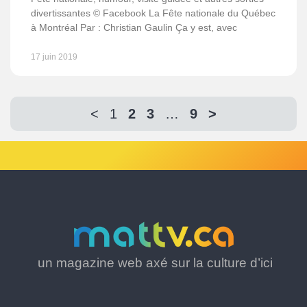
divertissantes © Facebook La Fête nationale du Québec
à Montréal Par : Christian Gaulin Ça y est, avec
17 juin 2019
<
1
2
3
…
9
>
un magazine web axé sur la culture d’ici