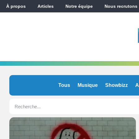
À propos
Articles
Notre équipe
Nous recrutons
Tous
Musique
Showbizz
A