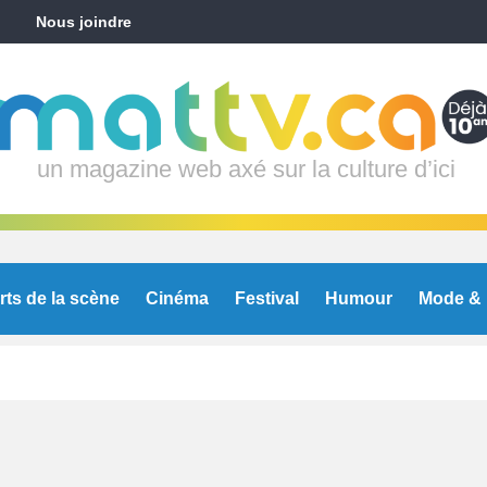
Nous joindre
un magazine web axé sur la culture d’ici
rts de la scène
Cinéma
Festival
Humour
Mode & 