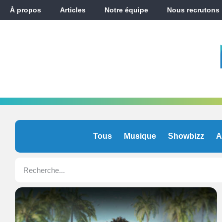
À propos
Articles
Notre équipe
Nous recrutons
Tous
Musique
Showbizz
A