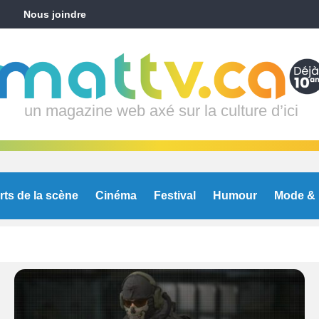
Nous joindre
un magazine web axé sur la culture d’ici
rts de la scène
Cinéma
Festival
Humour
Mode & 