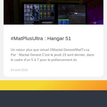
#MatPlusUltra : Hangar 51
Un retour plus que virtuel ©Martial Genest/MatTv.ca
Par : Martial Genest C’est le jeudi 19 avril dernier, dans
le cadre d’un 5 à 7 pour le prélancement du
24 avril 2018