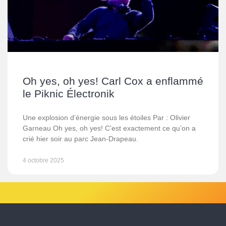
Oh yes, oh yes! Carl Cox a enflammé
le Piknic Électronik
Une explosion d’énergie sous les étoiles Par : Olivier
Garneau Oh yes, oh yes! C’est exactement ce qu’on a
crié hier soir au parc Jean‑Drapeau.
4 octobre 2025