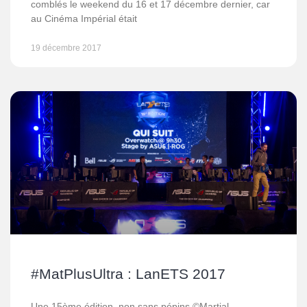
comblés le weekend du 16 et 17 décembre dernier, car
au Cinéma Impérial était
19 décembre 2017
#MatPlusUltra : LanETS 2017
Une 15ème édition, non sans pépins ©Martial