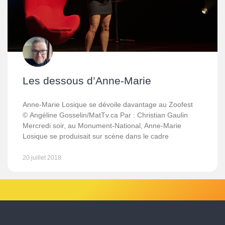
Les dessous d’Anne-Marie
Anne-Marie Losique se dévoile davantage au Zoofest
© Angéline Gosselin/MatTv.ca Par : Christian Gaulin
Mercredi soir, au Monument-National, Anne-Marie
Losique se produisait sur scène dans le cadre
20 juillet 2018