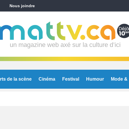
Nous joindre
un magazine web axé sur la culture d’ici
rts de la scène
Cinéma
Festival
Humour
Mode & 