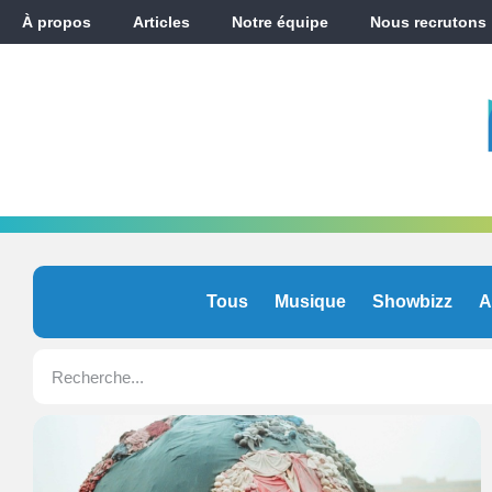
À propos
Articles
Notre équipe
Nous recrutons
Tous
Musique
Showbizz
A