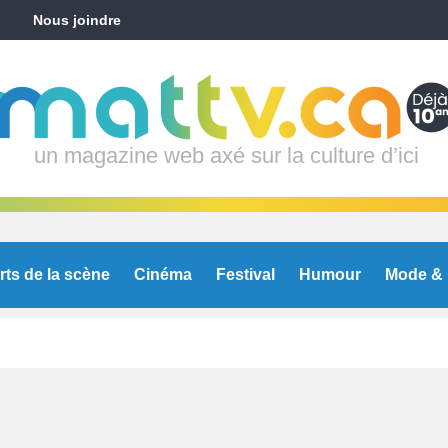
Nous joindre
un magazine web axé sur la culture d’ici
rts de la scène
Cinéma
Festival
Humour
Mode & 