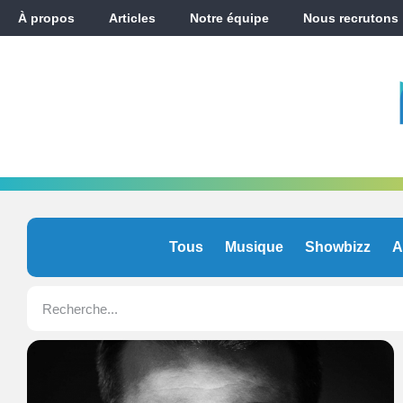
À propos
Articles
Notre équipe
Nous recrutons
Tous
Musique
Showbizz
A