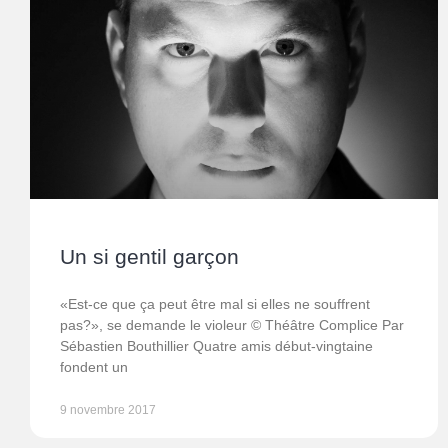
Un si gentil garçon
«Est-ce que ça peut être mal si elles ne souffrent
pas?», se demande le violeur © Théâtre Complice Par
Sébastien Bouthillier Quatre amis début-vingtaine
fondent un
9 novembre 2017