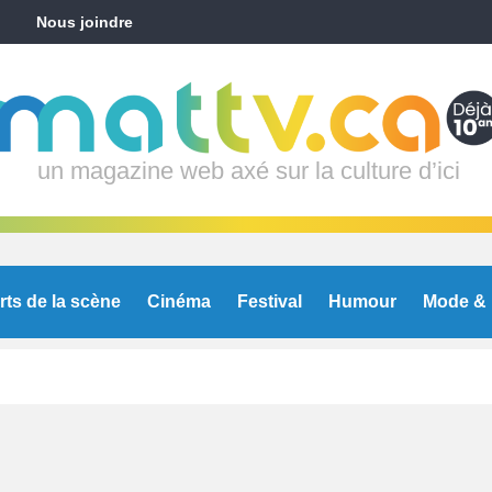
Nous joindre
un magazine web axé sur la culture d’ici
rts de la scène
Cinéma
Festival
Humour
Mode & 