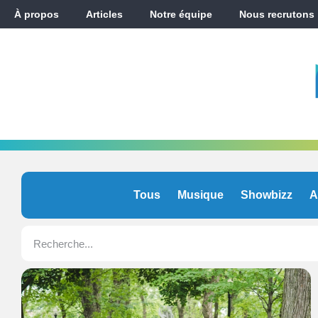
À propos
Articles
Notre équipe
Nous recrutons
Tous
Musique
Showbizz
A