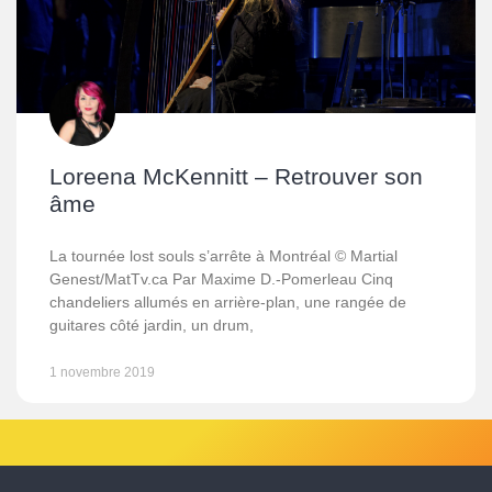
Loreena McKennitt – Retrouver son
âme
La tournée lost souls s’arrête à Montréal © Martial
Genest/MatTv.ca Par Maxime D.-Pomerleau Cinq
chandeliers allumés en arrière-plan, une rangée de
guitares côté jardin, un drum,
1 novembre 2019