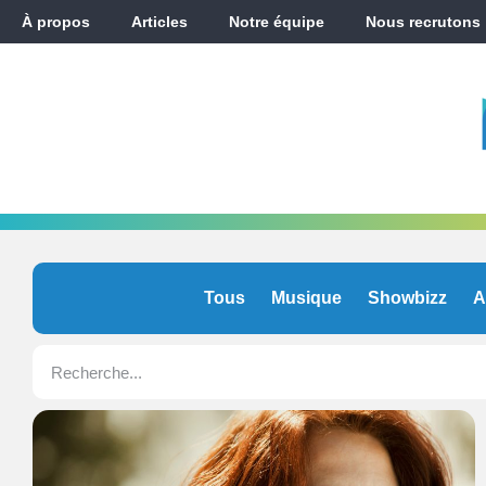
À propos
Articles
Notre équipe
Nous recrutons
Tous
Musique
Showbizz
A