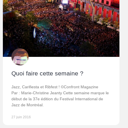
Quoi faire cette semaine ?
Jazz, Carifiesta et Ribfest ! ©Confront Magazine
Par : Marie-Christine Jeanty Cette semaine marque le
début de la 37e édition du Festival International de
Jazz de Montréal.
27 juin 2016