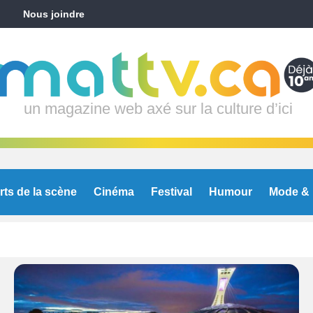
Nous joindre
un magazine web axé sur la culture d’ici
rts de la scène
Cinéma
Festival
Humour
Mode & 