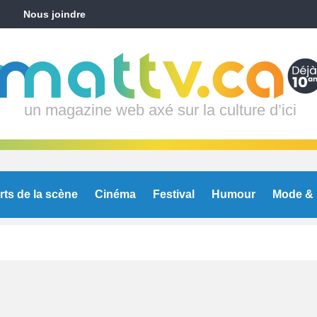
Nous joindre
un magazine web axé sur la culture d’ici
rts de la scène
Cinéma
Festival
Humour
Mode & 