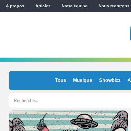
À propos
Articles
Notre équipe
Nous recrutons
Tous
Musique
Showbizz
A