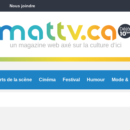
Nous joindre
un magazine web axé sur la culture d’ici
rts de la scène
Cinéma
Festival
Humour
Mode & 