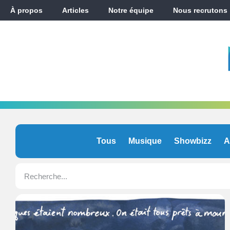
À propos
Articles
Notre équipe
Nous recrutons
Tous
Musique
Showbizz
A