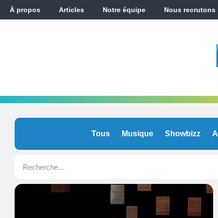
À propos
Articles
Notre équipe
Nous recrutons
Tous
Musique
Showbizz
A