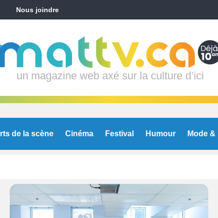
Nous joindre
un magazine web axé sur la culture d’ici
rts de la scène
Cinéma
Festival
Humour
Mode & 