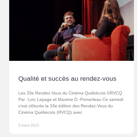
Qualité et succès au rendez-vous
Les 33e Rendez-Vous du Cinéma Québécois ©RVCQ
Par Loïc Lepage et Maxime D.-Pomerleau Ce samedi
s’est clôturée la 33e édition des Rendez-Vous du
Cinéma Québécois (RVCQ) avec
3 mars 2015