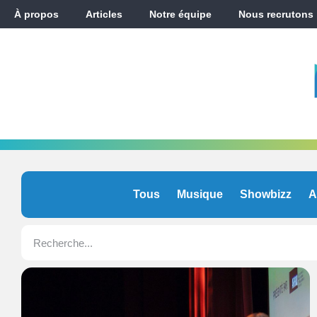
À propos
Articles
Notre équipe
Nous recrutons
Tous
Musique
Showbizz
A