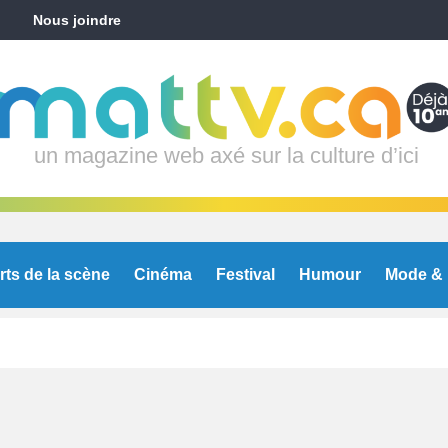
Nous joindre
un magazine web axé sur la culture d’ici
rts de la scène
Cinéma
Festival
Humour
Mode & 