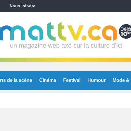
Nous joindre
un magazine web axé sur la culture d’ici
rts de la scène
Cinéma
Festival
Humour
Mode & 