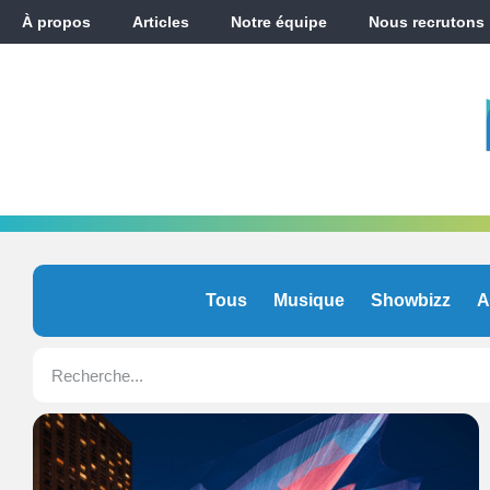
À propos
Articles
Notre équipe
Nous recrutons
Tous
Musique
Showbizz
A