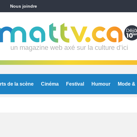
Nous joindre
un magazine web axé sur la culture d’ici
rts de la scène
Cinéma
Festival
Humour
Mode & 