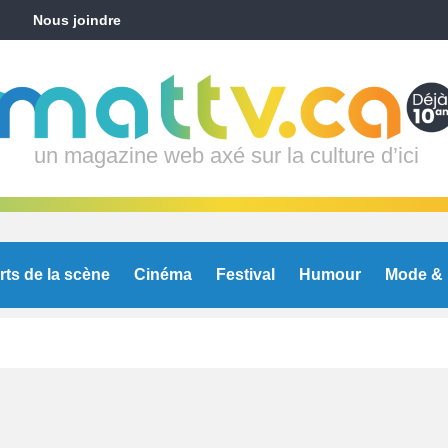
Nous joindre
un magazine web axé sur la culture d’ici
rts de la scène
Cinéma
Festival
Humour
Mode & 