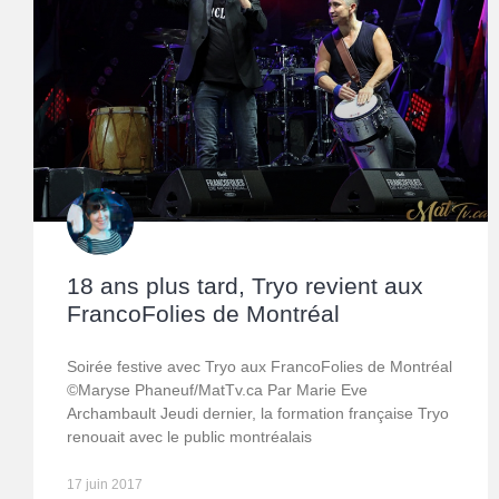
18 ans plus tard, Tryo revient aux
FrancoFolies de Montréal
Soirée festive avec Tryo aux FrancoFolies de Montréal
©Maryse Phaneuf/MatTv.ca Par Marie Eve
Archambault Jeudi dernier, la formation française Tryo
renouait avec le public montréalais
17 juin 2017