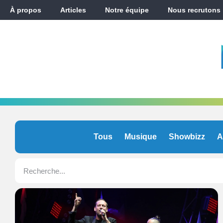
À propos
Articles
Notre équipe
Nous recrutons
Tous
Musique
Showbizz
A