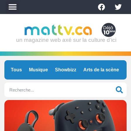
un magazine web axé sur la culture d’ici
Tous
Musique
Showbizz
Arts de la scène
C