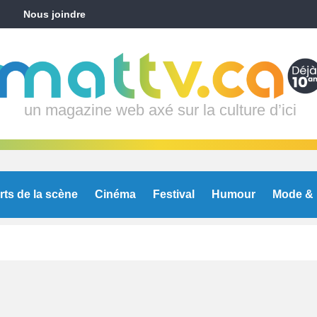
Nous joindre
un magazine web axé sur la culture d’ici
rts de la scène
Cinéma
Festival
Humour
Mode & 