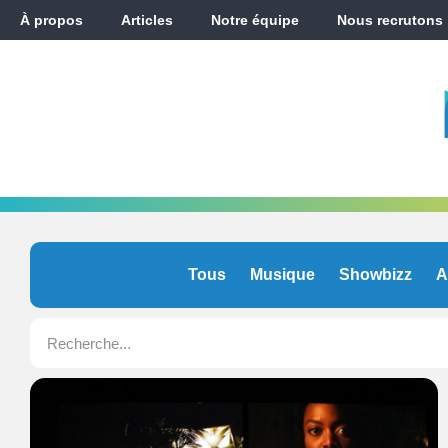
À propos
Articles
Notre équipe
Nous recrutons
Tous
Musique
Showbizz
A