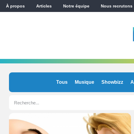
À propos
Articles
Notre équipe
Nous recrutons
Tous
Musique
Showbizz
A