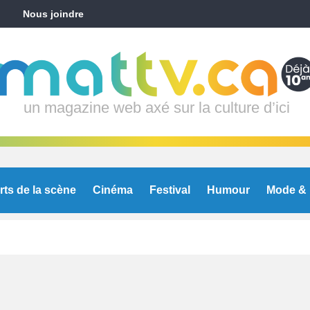
Nous joindre
un magazine web axé sur la culture d’ici
rts de la scène
Cinéma
Festival
Humour
Mode & 