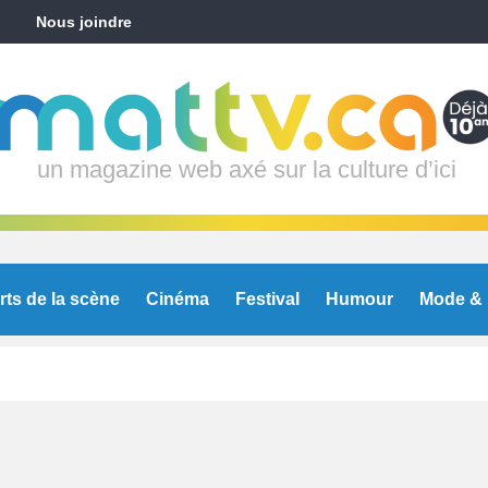
Nous joindre
un magazine web axé sur la culture d’ici
rts de la scène
Cinéma
Festival
Humour
Mode & 