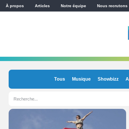
À propos
Articles
Notre équipe
Nous recrutons
Tous
Musique
Showbizz
A