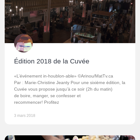
Édition 2018 de la Cuvée
«L’événement in-houblon-able» ©Arinou/MatTv.ca
Par : Marie-Christine Jeanty Pour une sixième édition, la
Cuvée vous propose jusqu’à ce soir (2h du matin)
de boire, manger, se confesser et
recommencer! Profitez
3 mars 2018