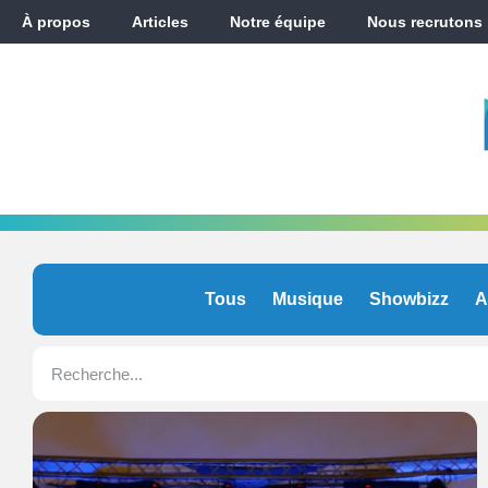
À propos
Articles
Notre équipe
Nous recrutons
Tous
Musique
Showbizz
A