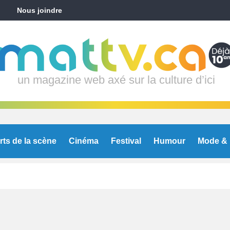
Nous joindre
un magazine web axé sur la culture d’ici
rts de la scène
Cinéma
Festival
Humour
Mode & 