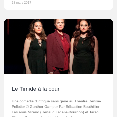
18 mars 2017
Le Timide à la cour
Une comédie d’intrigue sans gêne au Théâtre Denise-
Pelletier © Gunther Gamper Par Sébastien Bouthillier
Les amis Mireno (Renaud Lacelle-Bourdon) et Tarso