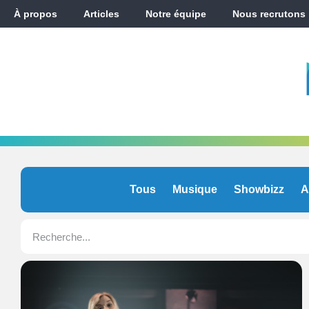
À propos
Articles
Notre équipe
Nous recrutons
Tous
Musique
Showbizz
A