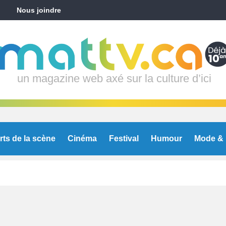
Nous joindre
un magazine web axé sur la culture d’ici
rts de la scène
Cinéma
Festival
Humour
Mode & 