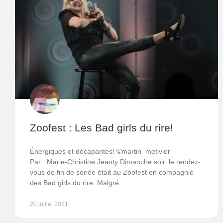
Zoofest : Les Bad girls du rire!
Énergiques et décapantes! ©martin_metivier
Par : Marie-Christine Jeanty Dimanche soir, le rendez-
vous de fin de soirée était au Zoofest en compagnie
des Bad girls du rire. Malgré
20 juillet 2021