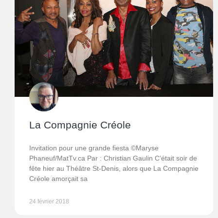
La Compagnie Créole
Invitation pour une grande fiesta ©Maryse
Phaneuf/MatTv.ca Par : Christian Gaulin C’était soir de
fête hier au Théâtre St-Denis, alors que La Compagnie
Créole amorçait sa
24 février 2018