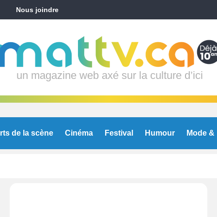
Nous joindre
un magazine web axé sur la culture d’ici
rts de la scène
Cinéma
Festival
Humour
Mode & 