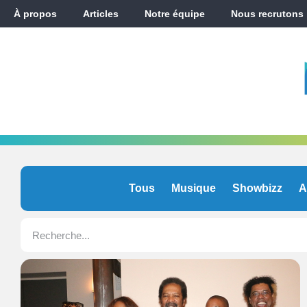
À propos
Articles
Notre équipe
Nous recrutons
Tous
Musique
Showbizz
A