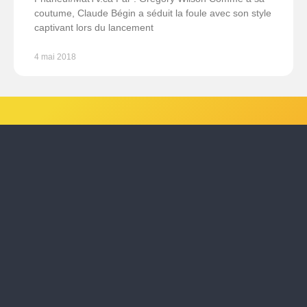
coutume, Claude Bégin a séduit la foule avec son style
captivant lors du lancement
4 mai 2018