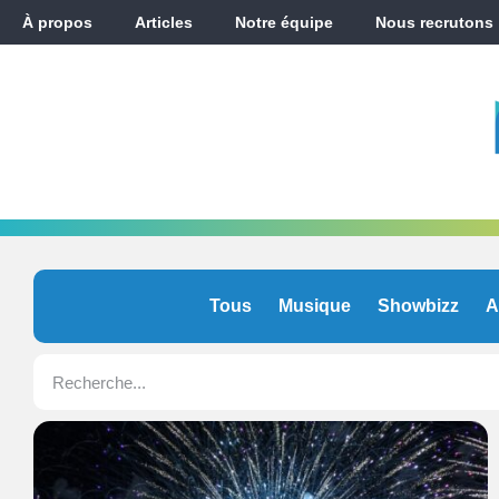
À propos
Articles
Notre équipe
Nous recrutons
Tous
Musique
Showbizz
A