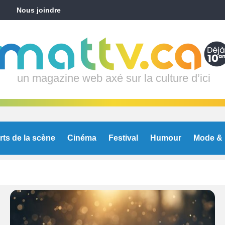
Nous joindre
un magazine web axé sur la culture d’ici
rts de la scène
Cinéma
Festival
Humour
Mode & 