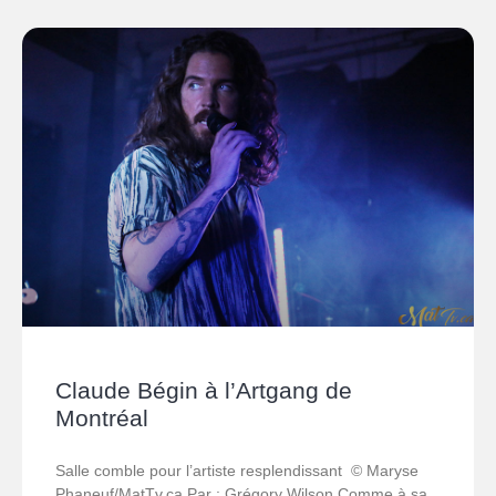
Claude Bégin à l’Artgang de
Montréal
Salle comble pour l’artiste resplendissant © Maryse
Phaneuf/MatTv.ca Par : Grégory Wilson Comme à sa