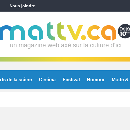
Nous joindre
un magazine web axé sur la culture d’ici
rts de la scène
Cinéma
Festival
Humour
Mode & 