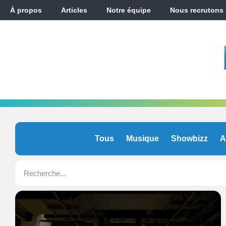
À propos
Articles
Notre équipe
Nous recrutons
Tous
Musique
Showbizz
A