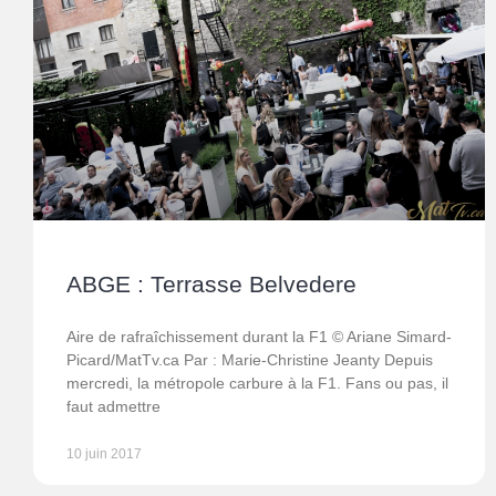
ABGE : Terrasse Belvedere
Aire de rafraîchissement durant la F1 © Ariane Simard-
Picard/MatTv.ca Par : Marie-Christine Jeanty Depuis
mercredi, la métropole carbure à la F1. Fans ou pas, il
faut admettre
10 juin 2017