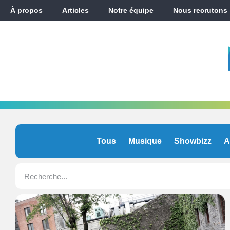
À propos
Articles
Notre équipe
Nous recrutons
Tous
Musique
Showbizz
A