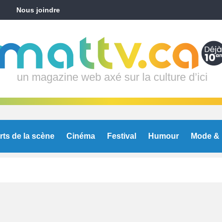
Nous joindre
un magazine web axé sur la culture d’ici
rts de la scène
Cinéma
Festival
Humour
Mode & 