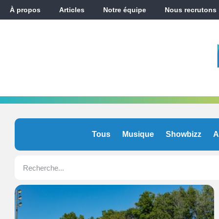
À propos
Articles
Notre équipe
Nous recrutons
Tous
Musique
Showbizz
A