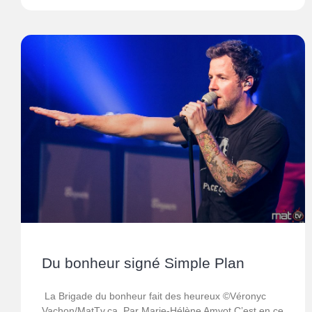
Du bonheur signé Simple Plan
La Brigade du bonheur fait des heureux ©Véronyc
Vachon/MatTv.ca Par Marie-Hélène Amyot C’est en ce