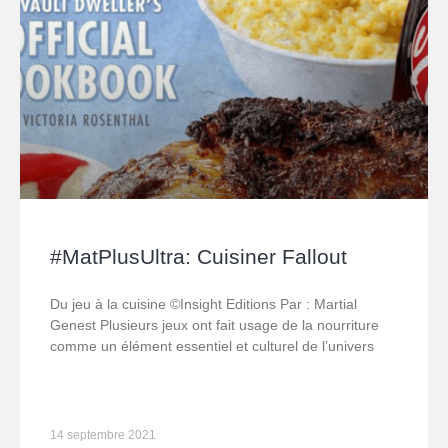
#MatPlusUltra: Cuisiner Fallout
Du jeu à la cuisine ©Insight Editions Par : Martial
Genest Plusieurs jeux ont fait usage de la nourriture
comme un élément essentiel et culturel de l’univers
14 septembre 2021