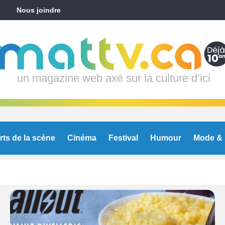
Nous joindre
un magazine web axé sur la culture d’ici
rts de la scène
Cinéma
Festival
Humour
Mode & 