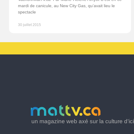
mardi de canicule, au New City Gas, qu’avait lieu le
spectacle
30 juillet 2015
un magazine web axé sur la culture d’ici