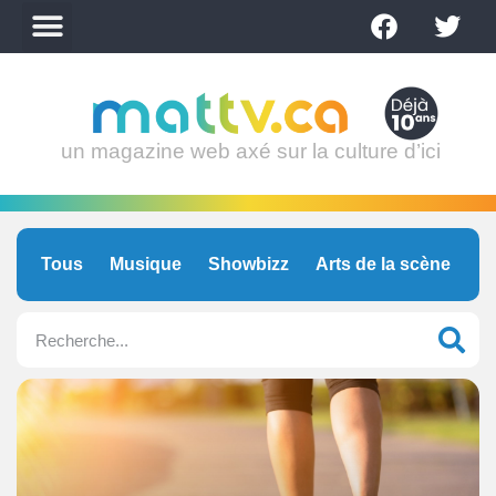
un magazine web axé sur la culture d’ici
Tous
Musique
Showbizz
Arts de la scène
C