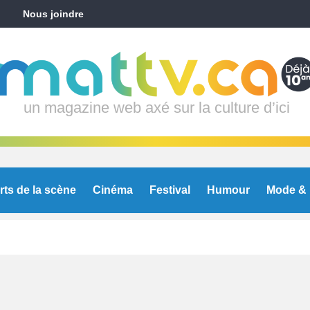
Nous joindre
un magazine web axé sur la culture d’ici
rts de la scène
Cinéma
Festival
Humour
Mode & 