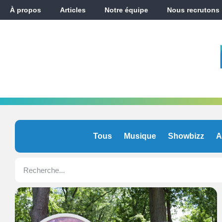
À propos
Articles
Notre équipe
Nous recrutons
Tous
Musique
Showbizz
A