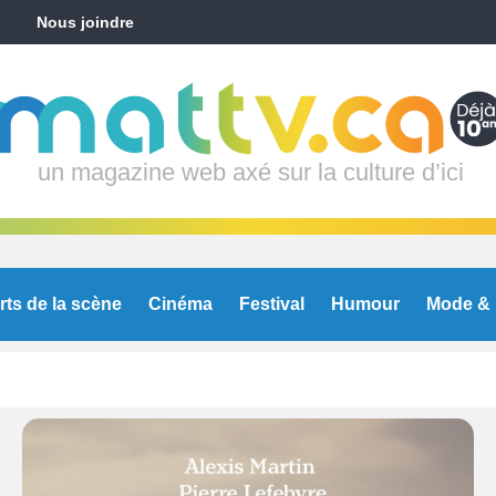
Nous joindre
un magazine web axé sur la culture d’ici
rts de la scène
Cinéma
Festival
Humour
Mode & 