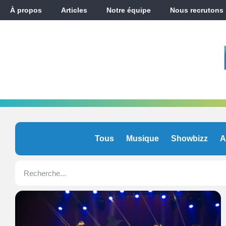
À propos
Articles
Notre équipe
Nous recrutons
Tous
Musique
Showbizz
A