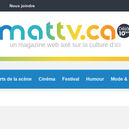
Nous joindre
un magazine web axé sur la culture d’ici
rts de la scène
Cinéma
Festival
Humour
Mode & 